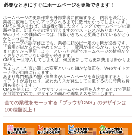
必要なときにすぐにホームページを更新できます！
ホームページの更新作業を外部業者に依頼すると、内容を決定し、
業者に依頼してからアップされるまでに数日かかってしまいます。
CMSを導入すれば、担当者が適したタイミングでホームページの更
新や修正、訂正をその場で行えますのでストレスがありません。
Webサイトの価値の一つは、情報がきちんと更新されているかどう
かという点です。
たった一字の誤字修正でも、業者に頼めば一定の手間が必要です。
「費用が掛かるからやめておこう」「費用が掛かるから、いくつか
まとめてから更新しよう」といった判断でホームページの情報が全
く更新されていない事態が続きます。
CMSを一旦導入してしまえば、何度更新しても更新費用は掛かりま
せん。
ちょっとした言い回しの変更といった細かな修正を、Webサイトオ
ーナ側が自由に行えます。
あまり専門知識の無い担当者がホームページを直接編集すると、レ
イアウトが崩れたり、思わぬミスが発生して回復するのに時間も費
用も掛かります。
CMSを使えば、ブラウザでフォームから内容を入力するだけで更新
が可能ですので、デザインの崩れや編集ミスを防止します。
全ての業種をモーラする「ブラウザCMS」のデザインは
100種類以上！