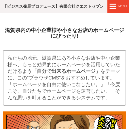
【ビジネス発展プロデュース】有限会社クエストセブン
MENU
ホームページ
滋賀県内の中小企業様や小さなお店のホームページ
エンジニア レコメンド
にぴったり!
滋賀・企業おむすび
私たちの地元、滋賀県にある小さなお店や中小企業
ブラウザCMSを始めよう！
様へ、もっと効果的にホームページを活用していた
だけるよう
「自分で出来るホームページ」
をテーマ
WEB制作実績
に、この“ブラウザCMS”をおすすめしています。
「ホームページを自由に使いこなしたい。」「今度
こそ、自分たちでホームページを運営したい。」そ
簡単なブラウザCMSの編集
んな思いを叶えることができるシステムです。
ブラウザCMSの料金
会社概要