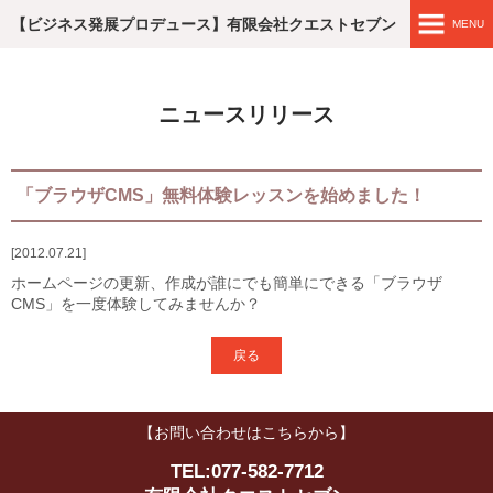
【ビジネス発展プロデュース】有限会社クエストセブン
MENU
ホームページ
ニュースリリース
エンジニア レコメンド
滋賀・企業おむすび
「ブラウザCMS」無料体験レッスンを始めました！
ブラウザCMSを始めよう！
2012.07.21
ホームページの更新、作成が誰にでも簡単にできる「ブラウザ
WEB制作実績
CMS」を一度体験してみませんか？
簡単なブラウザCMSの編集
戻る
ブラウザCMSの料金
【お問い合わせはこちらから】
会社概要
TEL:077-582-7712