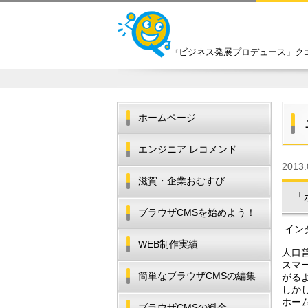
ビジネス発展プロデュース」ク
「
ホームページ
エンジニア レコメンド
2013.
滋賀・企業おむすび
「
ブラウザCMSを始めよう！
イン
WEB制作実績
人口
スマ
簡単なブラウザCMSの編集
がる
しか
ホー
ブラウザCMSの料金