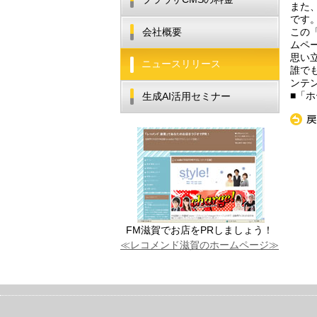
また
です
会社概要
この
ムペ
思い
ニュースリリース
誰で
ンテ
■「
生成AI活用セミナー
«
戻
FM滋賀でお店をPRしましょう！
≪レコメンド滋賀のホームページ≫