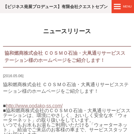
【ビジネス発展プロデュース】有限会社クエストセブン
MENU
ホームページ
ニュースリリース
エンジニア レコメンド
滋賀・企業おむすび
協和燃商株式会社 ＣＯＳＭＯ石油・大凧通りサービスス
テーション様のホームページをご紹介します！
ブラウザCMSを始めよう！
2016.05.06
WEB制作実績
協和燃商株式会社 ＣＯＳＭＯ石油・大凧通りサービスステ
ーション様のホームページをご紹介します！
簡単なブラウザCMSの編集
■
http://www.oodako-ss.com/
ブラウザCMSの料金
■協和燃商株式会社のＣＯＳＭＯ石油・大凧通りサービスス
テーションは、環境にやさしく、おいしく安全な水「ウォ
ーターネット」の取り扱いをしています。
いつでもお水もお湯もご利用いただける「ウォーターネッ
会社概要
ト」。給油でご来店のお客様の車まで、サービススタッフ