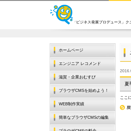
ビジネス発展プロデュース」ク
「
ホームページ
エンジニア レコメンド
2016.
滋賀・企業おむすび
夏
ブラウザCMSを始めよう！
ここ
WEB制作実績
«
戻
簡単なブラウザCMSの編集
ブラウザCMSの料金