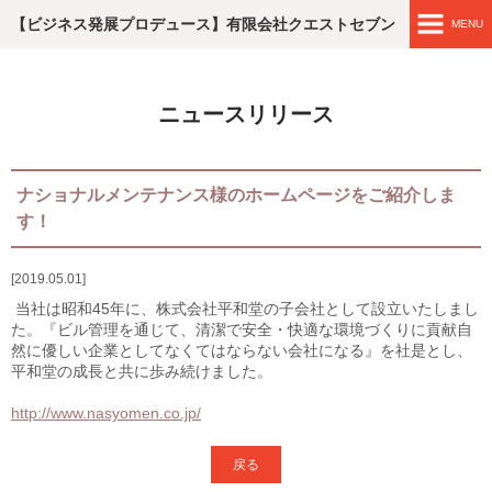
【ビジネス発展プロデュース】有限会社クエストセブン
MENU
ホームページ
ニュースリリース
エンジニア レコメンド
滋賀・企業おむすび
ナショナルメンテナンス様のホームページをご紹介しま
す！
ブラウザCMSを始めよう！
2019.05.01
WEB制作実績
当社は昭和45年に、株式会社平和堂の子会社として設立いたしまし
た。『ビル管理を通じて、清潔で安全・快適な環境づくりに貢献自
簡単なブラウザCMSの編集
然に優しい企業としてなくてはならない会社になる』を社是とし、
平和堂の成長と共に歩み続けました。
ブラウザCMSの料金
http://www.nasyomen.co.jp/
会社概要
戻る