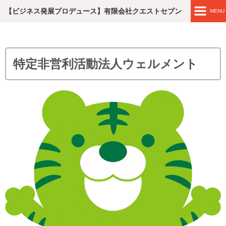
【ビジネス発展プロデュース】有限会社クエストセブン
MENU
ホームページ
エンジニア レコメンド
特定非営利活動法人ウェルメント
滋賀・企業おむすび
伊藤佑グループ
林化学工業株式会社
ビスポークテーラー ガイ GUY
ゼネラルサプライ株式会社
北川建設
新旭電子工業株式会社
特定非営利活動法人ウェルメント