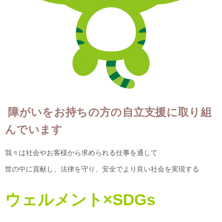
滋賀突撃インタビュー「ウェルメント」
若菜電設株式会社
株式会社鹿深サービス
富士電波工業株式会社
株式会社カーテルジャパン
障がいをお持ちの方の自立支援に取り組
株式会社発展工業
んでいます
株式会社ビオファーマきぼう
我々は社会やお客様から求められる仕事を通して
ブラウザCMSを始めよう！
世の中に貢献し、法律を守り、安全でより良い社会を実現する
WEB制作実績
ウェルメント×SDGs
簡単なブラウザCMSの編集