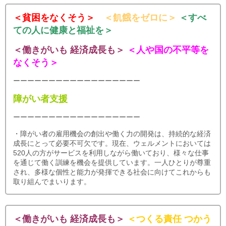
ブラウザCMSの料金
＜貧困をなくそう＞
＜飢餓をゼロに＞
＜すべ
ての人に健康と福祉を＞
会社概要
＜働きがいも 経済成長も＞
＜人や国の不平等を
ニュースリリース
なくそう＞
ーーーーーーーーーーーーーーーーーー
生成AI活用セミナー
障がい者支援
ーーーーーーーーーーーーーーーーーー
・障がい者の雇用機会の創出や働く力の開発は、持続的な経済
成長にとって必要不可欠です。現在、ウェルメントにおいては
520人の方がサービスを利用しながら働いており、様々な仕事
を通じて働く訓練を機会を提供しています。一人ひとりが尊重
され、多様な個性と能力が発揮できる社会に向けてこれからも
取り組んでまいります。
＜働きがいも 経済成長も＞
＜つくる責任 つかう